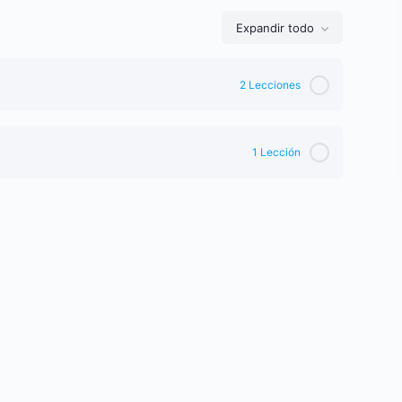
Expandir todo
2 Lecciones
0% Completado
0/2 Pasos
1 Lección
0% Completado
0/1 Pasos